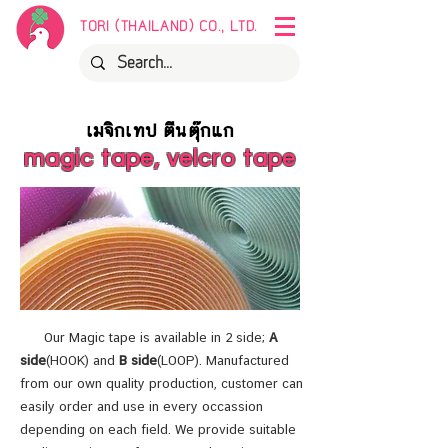
TORI (THAILAND) CO., LTD.
เมจิกเทป ตีนตุ๊กแก
magic tape, velcro tape
Our Magic tape is available in 2 side;
A
side
(HOOK) and
B side
(LOOP). Manufactured
from our own quality production, customer can
easily order and use in every occassion
depending on each field. We provide suitable